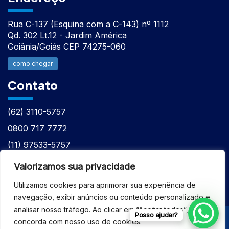
Rua C-137 (Esquina com a C-143) nº 1112
Qd. 302 Lt.12 - Jardim América
Goiânia/Goiás CEP 74275-060
como chegar
Contato
(62) 3110-5757
0800 717 7772
(11) 97533-5757
(62) 98610-7777
Valorizamos sua privacidade
atntecnologiabrasil@gmail.com
Utilizamos cookies para aprimorar sua experiência de
navegação, exibir anúncios ou conteúdo personalizado e
analisar nosso tráfego. Ao clicar em “Aceitar todos”, você
Posso ajudar?
concorda com nosso uso de cookies.