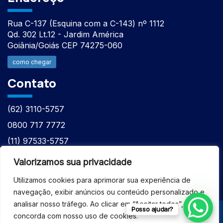
Rua C-137 (Esquina com a C-143) nº 1112
Qd. 302 Lt.12 - Jardim América
Goiânia/Goiás CEP 74275-060
como chegar
Contato
(62) 3110-5757
0800 717 7772
(11) 97533-5757
(62) 98610-7777
Valorizamos sua privacidade
atntecnologiabrasil@gmail.com
Utilizamos cookies para aprimorar sua experiência de
navegação, exibir anúncios ou conteúdo personalizado e
analisar nosso tráfego. Ao clicar em “Aceitar todos”, você
Posso ajudar?
concorda com nosso uso de cookies.