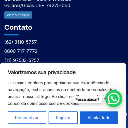
Goiânia/Goiás CEP 74275-060
como chegar
Contato
(62) 3110-5757
0800 717 7772
(11) 97533-5757
(62) 98610-7777
Valorizamos sua privacidade
atntecnologiabrasil@gmail.com
Utilizamos cookies para aprimorar sua experiência de
navegação, exibir anúncios ou conteúdo personalizado e
analisar nosso tráfego. Ao clicar em “Aceitar todos”, você
Posso ajudar?
concorda com nosso uso de cookies.
© 2026 - ASSISTÊNCIA TÉCNICA ESPECIALIZADA
EQUIPAMENTOS BRUKER - Todos os direitos reservados
Personalizar
Rejeitar
Aceitar tudo