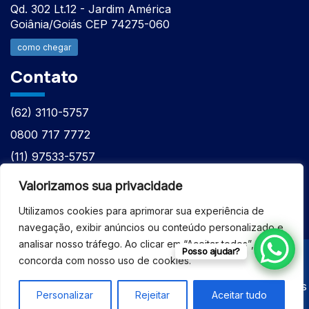
Qd. 302 Lt.12 - Jardim América
Goiânia/Goiás CEP 74275-060
como chegar
Contato
(62) 3110-5757
0800 717 7772
(11) 97533-5757
(62) 98610-7777
Valorizamos sua privacidade
atntecnologiabrasil@gmail.com
Utilizamos cookies para aprimorar sua experiência de
navegação, exibir anúncios ou conteúdo personalizado e
analisar nosso tráfego. Ao clicar em “Aceitar todos”, você
Posso ajudar?
concorda com nosso uso de cookies.
© 2026 - ASSISTÊNCIA TÉCNICA ESPECIALIZADA
EQUIPAMENTOS BRUKER - Todos os direitos reservados
Personalizar
Rejeitar
Aceitar tudo