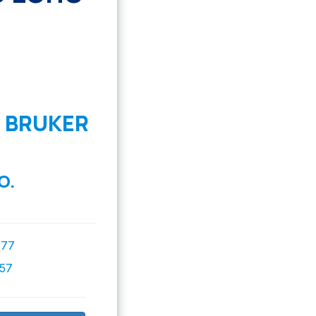
 BRUKER
O.
777
757