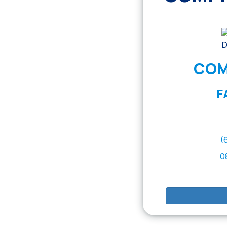
COM
F
(
0