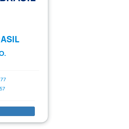
ASIL
O.
777
757