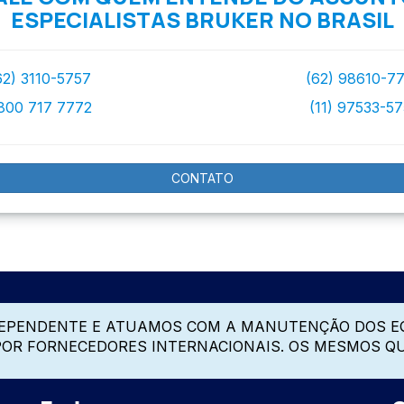
ESPECIALISTAS BRUKER NO BRASIL
62) 3110-5757
(62) 98610-7
800 717 7772
(11) 97533-5
CONTATO
DEPENDENTE E ATUAMOS COM A MANUTENÇÃO DOS E
 POR FORNECEDORES INTERNACIONAIS. OS MESMOS Q