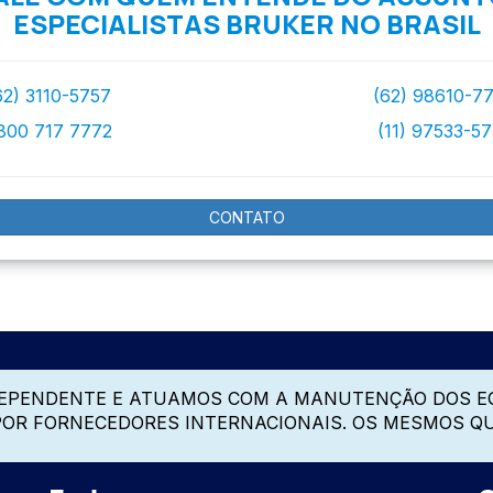
ESPECIALISTAS BRUKER NO BRASIL
62) 3110-5757
(62) 98610-7
800 717 7772
(11) 97533-5
CONTATO
DEPENDENTE E ATUAMOS COM A MANUTENÇÃO DOS E
 POR FORNECEDORES INTERNACIONAIS. OS MESMOS Q