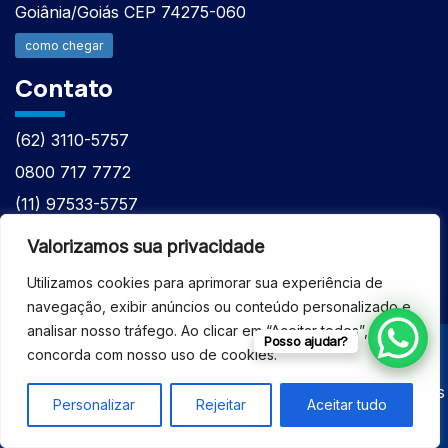
Goiânia/Goiás CEP 74275-060
como chegar
Contato
(62) 3110-5757
0800 717 7772
(11) 97533-5757
(62) 98610-7777
Valorizamos sua privacidade
atntecnologiabrasil@gmail.com
Utilizamos cookies para aprimorar sua experiência de
navegação, exibir anúncios ou conteúdo personalizado e
analisar nosso tráfego. Ao clicar em “Aceitar todos”, você
Posso ajudar?
concorda com nosso uso de cookies.
© 2026 - ASSISTÊNCIA TÉCNICA ESPECIALIZADA
EQUIPAMENTOS BRUKER - Todos os direitos reservados
Personalizar
Rejeitar
Aceitar tudo