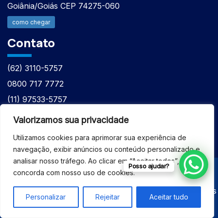
Goiânia/Goiás CEP 74275-060
como chegar
Contato
(62) 3110-5757
0800 717 7772
(11) 97533-5757
(62) 98610-7777
Valorizamos sua privacidade
atntecnologiabrasil@gmail.com
Utilizamos cookies para aprimorar sua experiência de
navegação, exibir anúncios ou conteúdo personalizado e
analisar nosso tráfego. Ao clicar em “Aceitar todos”, você
Posso ajudar?
concorda com nosso uso de cookies.
© 2026 - ASSISTÊNCIA TÉCNICA ESPECIALIZADA
EQUIPAMENTOS BRUKER - Todos os direitos reservados
Personalizar
Rejeitar
Aceitar tudo