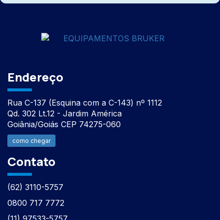
Endereço
Rua C-137 (Esquina com a C-143) nº 1112
Qd. 302 Lt.12 - Jardim América
Goiânia/Goiás CEP 74275-060
como chegar
Contato
(62) 3110-5757
0800 717 7772
(11) 97533-5757