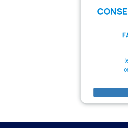
CONSER
F
(
0