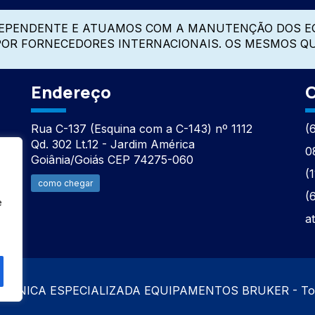
DEPENDENTE E ATUAMOS COM A MANUTENÇÃO DOS E
 POR FORNECEDORES INTERNACIONAIS. OS MESMOS Q
Endereço
C
Rua C-137 (Esquina com a C-143) nº 1112
(
Qd. 302 Lt.12 - Jardim América
0
Goiânia/Goiás CEP 74275-060
(
como chegar
(
e
a
TÉCNICA ESPECIALIZADA EQUIPAMENTOS BRUKER - Todos 