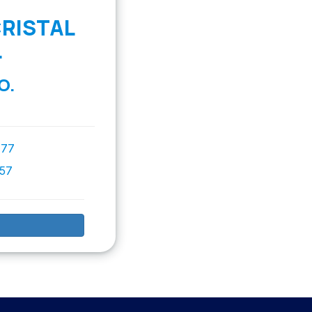
CRISTAL
L
O.
777
757