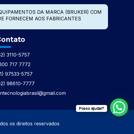
QUIPAMENTOS DA MARCA (BRUKER) COM
UE FORNECEM AOS FABRICANTES
ontato
62) 3110-5757
800 717 7772
11) 97533-5757
62) 98610-7777
tntecnologiabrasil@gmail.com
Posso ajudar?
os direitos reservados