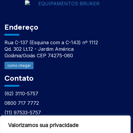
Endereço
Rua C-137 (Esquina com a C-143) nº 1112
Qd. 302 Lt.12 - Jardim América
Goiânia/Goiás CEP 74275-060
como chegar
Contato
(62) 3110-5757
0800 717 7772
(11) 97533-5757
(62) 98610-7777
Valorizamos sua privacidade
atntecnologiabrasil@gmail.com