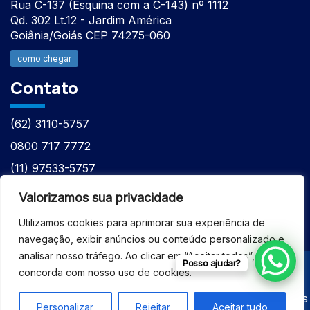
Rua C-137 (Esquina com a C-143) nº 1112
Qd. 302 Lt.12 - Jardim América
Goiânia/Goiás CEP 74275-060
como chegar
Contato
(62) 3110-5757
0800 717 7772
(11) 97533-5757
(62) 98610-7777
Valorizamos sua privacidade
atntecnologiabrasil@gmail.com
Utilizamos cookies para aprimorar sua experiência de
navegação, exibir anúncios ou conteúdo personalizado e
analisar nosso tráfego. Ao clicar em “Aceitar todos”, você
Posso ajudar?
concorda com nosso uso de cookies.
© 2026 - ASSISTÊNCIA TÉCNICA ESPECIALIZADA
EQUIPAMENTOS BRUKER - Todos os direitos reservados
Personalizar
Rejeitar
Aceitar tudo