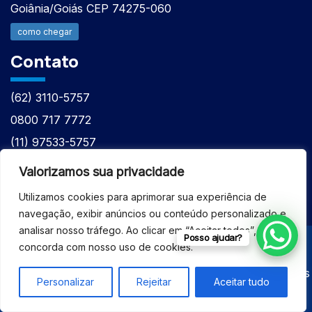
Goiânia/Goiás CEP 74275-060
como chegar
Contato
(62) 3110-5757
0800 717 7772
(11) 97533-5757
(62) 98610-7777
Valorizamos sua privacidade
atntecnologiabrasil@gmail.com
Utilizamos cookies para aprimorar sua experiência de
navegação, exibir anúncios ou conteúdo personalizado e
analisar nosso tráfego. Ao clicar em “Aceitar todos”, você
Posso ajudar?
concorda com nosso uso de cookies.
© 2026 - ASSISTÊNCIA TÉCNICA ESPECIALIZADA
EQUIPAMENTOS BRUKER - Todos os direitos reservados
Personalizar
Rejeitar
Aceitar tudo