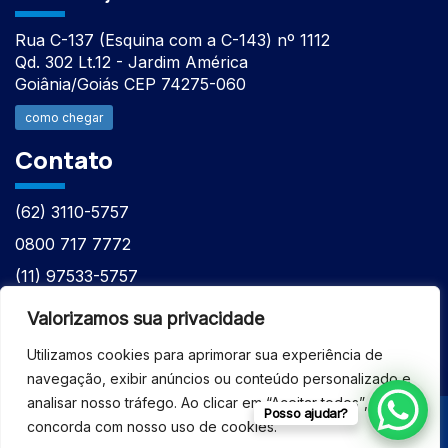
Rua C-137 (Esquina com a C-143) nº 1112
Qd. 302 Lt.12 - Jardim América
Goiânia/Goiás CEP 74275-060
como chegar
Contato
(62) 3110-5757
0800 717 7772
(11) 97533-5757
(62) 98610-7777
Valorizamos sua privacidade
atntecnologiabrasil@gmail.com
Utilizamos cookies para aprimorar sua experiência de
navegação, exibir anúncios ou conteúdo personalizado e
analisar nosso tráfego. Ao clicar em “Aceitar todos”, você
Posso ajudar?
concorda com nosso uso de cookies.
© 2026 - ASSISTÊNCIA TÉCNICA ESPECIALIZADA