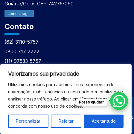
Goiânia/Goiás CEP 74275-060
como chegar
Contato
(62) 3110-5757
0800 717 7772
(11) 97533-5757
(62) 98610-7777
Valorizamos sua privacidade
atntecnologiabrasil@gmail.com
Utilizamos cookies para aprimorar sua experiência de
navegação, exibir anúncios ou conteúdo personalizado e
analisar nosso tráfego. Ao clicar em “Aceitar todos”, você
Posso ajudar?
concorda com nosso uso de cookies.
© 2026 - ASSISTÊNCIA TÉCNICA ESPECIALIZADA
EQUIPAMENTOS BRUKER - Todos os direitos reservados
Personalizar
Rejeitar
Aceitar tudo