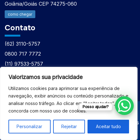
Goiânia/Goiás CEP 74275-060
como chegar
Contato
(62) 3110-5757
0800 717 7772
(11) 97533-5757
(62) 98610-7777
Valorizamos sua privacidade
atntecnologiabrasil@gmail.com
Utilizamos cookies para aprimorar sua experiência de
navegação, exibir anúncios ou conteúdo personalizado e
analisar nosso tráfego. Ao clicar em “Aceitar todos”, você
Posso ajudar?
concorda com nosso uso de cookies.
© 2026 - ASSISTÊNCIA TÉCNICA ESPECIALIZADA
EQUIPAMENTOS BRUKER - Todos os direitos reservados
Personalizar
Rejeitar
Aceitar tudo