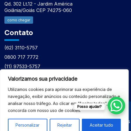
Qd. 302 Lt.12 - Jardim América
Goiânia/Goiás CEP 74275-060
como chegar
Contato
(62) 3110-5757
0800 717 7772
(11) 97533-5757
(62) 98610-7777
Valorizamos sua privacidade
atntecnologiabrasil@gmail.com
Utilizamos cookies para aprimorar sua experiência de
navegação, exibir anúncios ou conteúdo personalizado e
analisar nosso tráfego. Ao clicar em “Aceitar todos”, você
Posso ajudar?
concorda com nosso uso de cookies.
© 2026 - ASSISTÊNCIA TÉCNICA ESPECIALIZADA
EQUIPAMENTOS BRUKER - Todos os direitos reservados
Personalizar
Rejeitar
Aceitar tudo