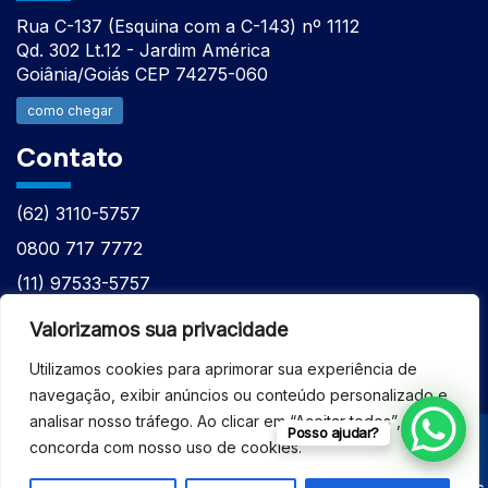
Rua C-137 (Esquina com a C-143) nº 1112
Qd. 302 Lt.12 - Jardim América
Goiânia/Goiás CEP 74275-060
como chegar
Contato
(62) 3110-5757
0800 717 7772
(11) 97533-5757
(62) 98610-7777
Valorizamos sua privacidade
atntecnologiabrasil@gmail.com
Utilizamos cookies para aprimorar sua experiência de
navegação, exibir anúncios ou conteúdo personalizado e
analisar nosso tráfego. Ao clicar em “Aceitar todos”, você
Posso ajudar?
concorda com nosso uso de cookies.
© 2026 - ASSISTÊNCIA TÉCNICA ESPECIALIZADA