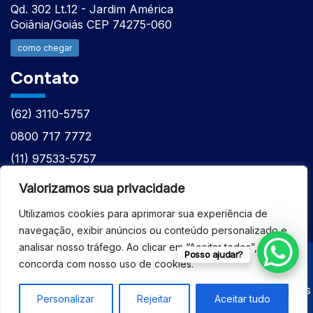
Qd. 302 Lt.12 - Jardim América
Goiânia/Goiás CEP 74275-060
como chegar
Contato
(62) 3110-5757
0800 717 7772
(11) 97533-5757
(62) 98610-7777
Valorizamos sua privacidade
atntecnologiabrasil@gmail.com
Utilizamos cookies para aprimorar sua experiência de
navegação, exibir anúncios ou conteúdo personalizado e
analisar nosso tráfego. Ao clicar em “Aceitar todos”, você
Posso ajudar?
concorda com nosso uso de cookies.
© 2026 - ASSISTÊNCIA TÉCNICA ESPECIALIZADA
EQUIPAMENTOS BRUKER - Todos os direitos reservados
Personalizar
Rejeitar
Aceitar tudo