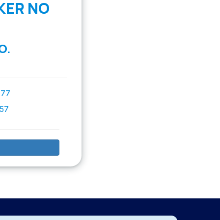
KER NO
O.
777
757