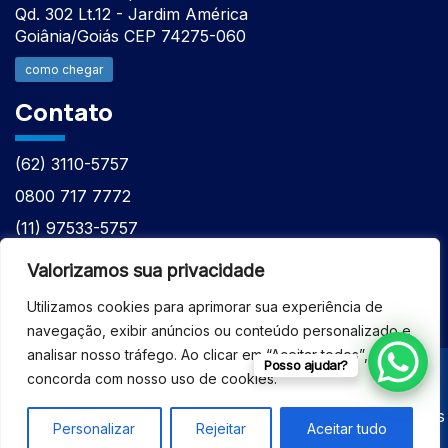
Qd. 302 Lt.12 - Jardim América
Goiânia/Goiás CEP 74275-060
como chegar
Contato
(62) 3110-5757
0800 717 7772
(11) 97533-5757
(62) 98610-7777
Valorizamos sua privacidade
atntecnologiabrasil@gmail.com
Utilizamos cookies para aprimorar sua experiência de
navegação, exibir anúncios ou conteúdo personalizado e
analisar nosso tráfego. Ao clicar em “Aceitar todos”, você
Posso ajudar?
concorda com nosso uso de cookies.
© 2026 - ASSISTÊNCIA TÉCNICA ESPECIALIZADA
EQUIPAMENTOS BRUKER - Todos os direitos reservados
Personalizar
Rejeitar
Aceitar tudo