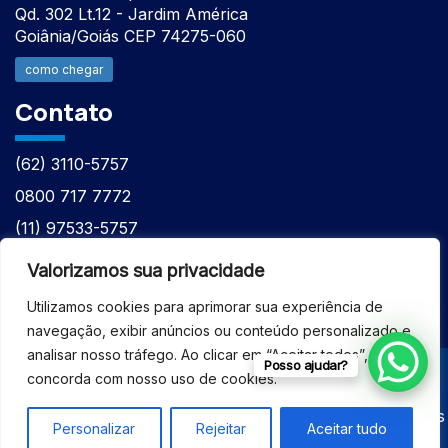
Qd. 302 Lt.12 - Jardim América
Goiânia/Goiás CEP 74275-060
como chegar
Contato
(62) 3110-5757
0800 717 7772
(11) 97533-5757
(62) 98610-7777
Valorizamos sua privacidade
atntecnologiabrasil@gmail.com
Utilizamos cookies para aprimorar sua experiência de
navegação, exibir anúncios ou conteúdo personalizado e
analisar nosso tráfego. Ao clicar em “Aceitar todos”, você
Posso ajudar?
concorda com nosso uso de cookies.
© 2026 - ASSISTÊNCIA TÉCNICA ESPECIALIZADA
EQUIPAMENTOS BRUKER - Todos os direitos reservados
Personalizar
Rejeitar
Aceitar tudo