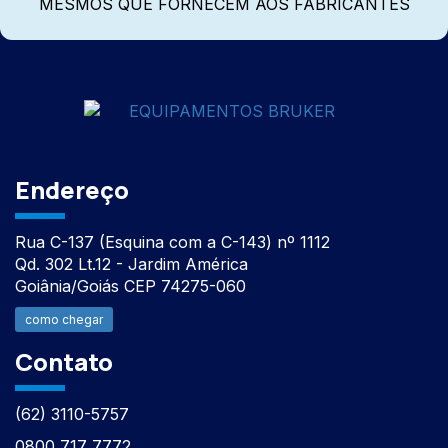
MESMOS QUE FORNECEM AOS FABRICANTES
Endereço
Rua C-137 (Esquina com a C-143) nº 1112
Qd. 302 Lt.12 - Jardim América
Goiânia/Goiás CEP 74275-060
como chegar
Contato
(62) 3110-5757
0800 717 7772