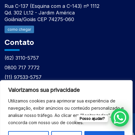
Rua C-137 (Esquina com a C-143) nº 1112
Qd. 302 Lt.12 - Jardim América
Goiânia/Goiás CEP 74275-060
como chegar
Contato
(62) 3110-5757
0800 717 7772
(11) 97533-5757
(62) 98610-7777
Valorizamos sua privacidade
atntecnologiabrasil@gmail.com
Utilizamos cookies para aprimorar sua experiência de
navegação, exibir anúncios ou conteúdo personalizado e
analisar nosso tráfego. Ao clicar em “Aceitar todos”, você
Posso ajudar?
concorda com nosso uso de cookies.
© 2026 - ASSISTÊNCIA TÉCNICA ESPECIALIZADA
EQUIPAMENTOS BRUKER - Todos os direitos reservados