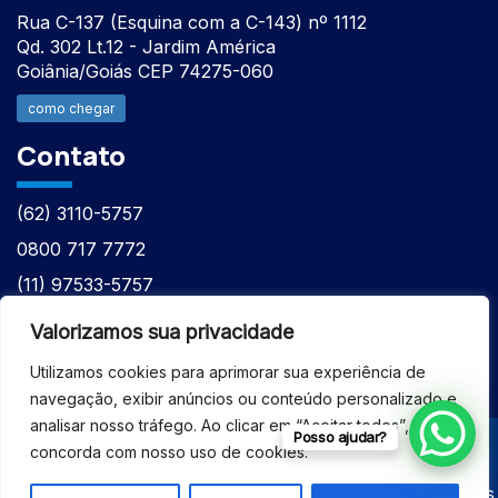
Rua C-137 (Esquina com a C-143) nº 1112
Qd. 302 Lt.12 - Jardim América
Goiânia/Goiás CEP 74275-060
como chegar
Contato
(62) 3110-5757
0800 717 7772
(11) 97533-5757
(62) 98610-7777
Valorizamos sua privacidade
atntecnologiabrasil@gmail.com
Utilizamos cookies para aprimorar sua experiência de
navegação, exibir anúncios ou conteúdo personalizado e
analisar nosso tráfego. Ao clicar em “Aceitar todos”, você
Posso ajudar?
concorda com nosso uso de cookies.
© 2026 - ASSISTÊNCIA TÉCNICA ESPECIALIZADA
EQUIPAMENTOS BRUKER - Todos os direitos reservados