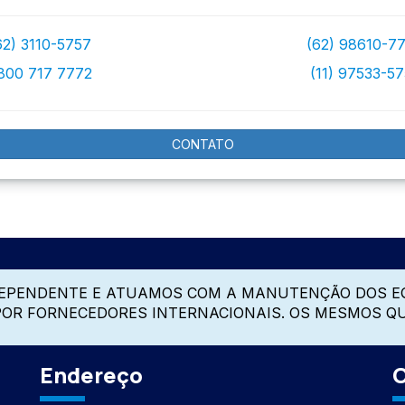
62) 3110-5757
(62) 98610-7
800 717 7772
(11) 97533-5
CONTATO
DEPENDENTE E ATUAMOS COM A MANUTENÇÃO DOS E
 POR FORNECEDORES INTERNACIONAIS. OS MESMOS Q
Endereço
C