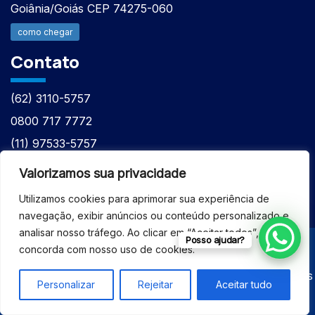
Goiânia/Goiás CEP 74275-060
como chegar
Contato
(62) 3110-5757
0800 717 7772
(11) 97533-5757
(62) 98610-7777
Valorizamos sua privacidade
atntecnologiabrasil@gmail.com
Utilizamos cookies para aprimorar sua experiência de
navegação, exibir anúncios ou conteúdo personalizado e
analisar nosso tráfego. Ao clicar em “Aceitar todos”, você
Posso ajudar?
concorda com nosso uso de cookies.
© 2026 - ASSISTÊNCIA TÉCNICA ESPECIALIZADA
EQUIPAMENTOS BRUKER - Todos os direitos reservados
Personalizar
Rejeitar
Aceitar tudo