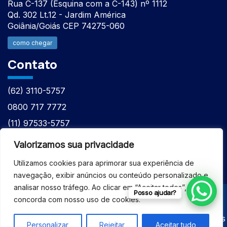
Rua C-137 (Esquina com a C-143) nº 1112
Qd. 302 Lt.12 - Jardim América
Goiânia/Goiás CEP 74275-060
como chegar
Contato
(62) 3110-5757
0800 717 7772
(11) 97533-5757
(62) 98610-7777
Valorizamos sua privacidade
atntecnologiabrasil@gmail.com
Utilizamos cookies para aprimorar sua experiência de
navegação, exibir anúncios ou conteúdo personalizado e
analisar nosso tráfego. Ao clicar em “Aceitar todos”, você
Posso ajudar?
concorda com nosso uso de cookies.
© 2026 - ASSISTÊNCIA TÉCNICA ESPECIALIZADA
EQUIPAMENTOS BRUKER - Todos os direitos reservados
Personalizar
Rejeitar
Aceitar tudo