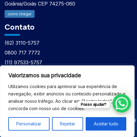
Goiânia/Goiás CEP 74275-060
como chegar
Contato
(62) 3110-5757
0800 717 7772
(11) 97533-5757
(62) 98610-7777
Valorizamos sua privacidade
atntecnologiabrasil@gmail.com
Utilizamos cookies para aprimorar sua experiência de
navegação, exibir anúncios ou conteúdo personalizado e
analisar nosso tráfego. Ao clicar em “Aceitar todos”, você
Posso ajudar?
concorda com nosso uso de cookies.
© 2026 - ASSISTÊNCIA TÉCNICA ESPECIALIZADA
EQUIPAMENTOS BRUKER - Todos os direitos reservados
Personalizar
Rejeitar
Aceitar tudo