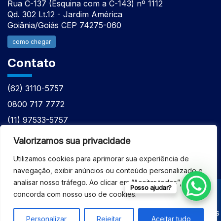
Rua C-137 (Esquina com a C-143) nº 1112
Qd. 302 Lt.12 - Jardim América
Goiânia/Goiás CEP 74275-060
como chegar
Contato
(62) 3110-5757
0800 717 7772
(11) 97533-5757
(62) 98610-7777
Valorizamos sua privacidade
atntecnologiabrasil@gmail.com
Utilizamos cookies para aprimorar sua experiência de
navegação, exibir anúncios ou conteúdo personalizado e
analisar nosso tráfego. Ao clicar em “Aceitar todos”, você
Posso ajudar?
concorda com nosso uso de cookies.
© 2026 - ASSISTÊNCIA TÉCNICA ESPECIALIZADA
EQUIPAMENTOS BRUKER - Todos os direitos reservados
Personalizar
Rejeitar
Aceitar tudo