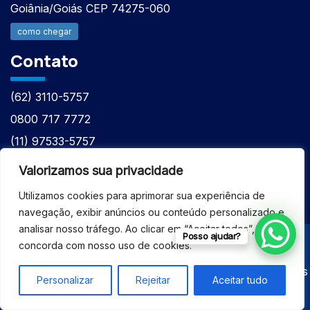
Goiânia/Goiás CEP 74275-060
como chegar
Contato
(62) 3110-5757
0800 717 7772
(11) 97533-5757
(62) 98610-7777
Valorizamos sua privacidade
atntecnologiabrasil@gmail.com
Utilizamos cookies para aprimorar sua experiência de
navegação, exibir anúncios ou conteúdo personalizado e
analisar nosso tráfego. Ao clicar em “Aceitar todos”, você
Posso ajudar?
concorda com nosso uso de cookies.
© 2026 - ASSISTÊNCIA TÉCNICA ESPECIALIZADA
EQUIPAMENTOS BRUKER - Todos os direitos reservados
Personalizar
Rejeitar
Aceitar tudo