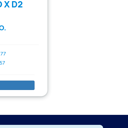
 X D2
O.
777
757