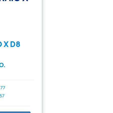
 X D8
O.
777
757