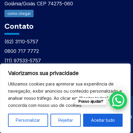
Goiânia/Goiás CEP 74275-060
como chegar
Contato
(62) 3110-5757
0800 717 7772
(11) 97533-5757
(62) 98610-7777
Valorizamos sua privacidade
atntecnologiabrasil@gmail.com
Utilizamos cookies para aprimorar sua experiência de
navegação, exibir anúncios ou conteúdo personalizado e
analisar nosso tráfego. Ao clicar em “Aceitar todos”, você
Posso ajudar?
concorda com nosso uso de cookies.
© 2026 - ASSISTÊNCIA TÉCNICA ESPECIALIZADA
EQUIPAMENTOS BRUKER - Todos os direitos reservados
Personalizar
Rejeitar
Aceitar tudo