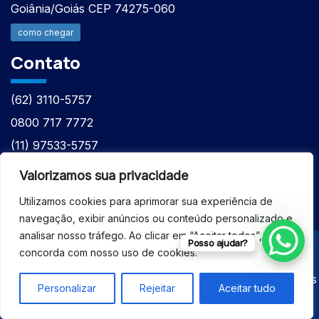
Goiânia/Goiás CEP 74275-060
como chegar
Contato
(62) 3110-5757
0800 717 7772
(11) 97533-5757
(62) 98610-7777
Valorizamos sua privacidade
atntecnologiabrasil@gmail.com
Utilizamos cookies para aprimorar sua experiência de
navegação, exibir anúncios ou conteúdo personalizado e
analisar nosso tráfego. Ao clicar em “Aceitar todos”, você
Posso ajudar?
concorda com nosso uso de cookies.
© 2026 - ASSISTÊNCIA TÉCNICA ESPECIALIZADA
EQUIPAMENTOS BRUKER - Todos os direitos reservados
Personalizar
Rejeitar
Aceitar tudo