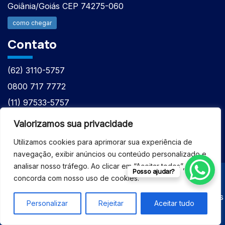
Goiânia/Goiás CEP 74275-060
como chegar
Contato
(62) 3110-5757
0800 717 7772
(11) 97533-5757
(62) 98610-7777
Valorizamos sua privacidade
atntecnologiabrasil@gmail.com
Utilizamos cookies para aprimorar sua experiência de
navegação, exibir anúncios ou conteúdo personalizado e
analisar nosso tráfego. Ao clicar em “Aceitar todos”, você
Posso ajudar?
concorda com nosso uso de cookies.
© 2026 - ASSISTÊNCIA TÉCNICA ESPECIALIZADA
EQUIPAMENTOS BRUKER - Todos os direitos reservados
Personalizar
Rejeitar
Aceitar tudo