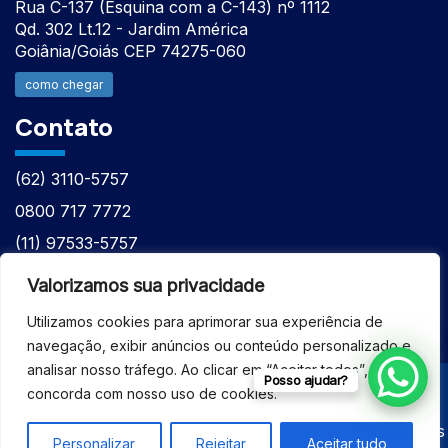
Rua C-137 (Esquina com a C-143) nº 1112
Qd. 302 Lt.12 - Jardim América
Goiânia/Goiás CEP 74275-060
como chegar
Contato
(62) 3110-5757
0800 717 7772
(11) 97533-5757
(62) 98610-7777
Valorizamos sua privacidade
atntecnologiabrasil@gmail.com
Utilizamos cookies para aprimorar sua experiência de
navegação, exibir anúncios ou conteúdo personalizado e
analisar nosso tráfego. Ao clicar em “Aceitar todos”, você
Posso ajudar?
concorda com nosso uso de cookies.
© 2026 - ASSISTÊNCIA TÉCNICA ESPECIALIZADA
EQUIPAMENTOS BRUKER - Todos os direitos reservados
Personalizar
Rejeitar
Aceitar tudo