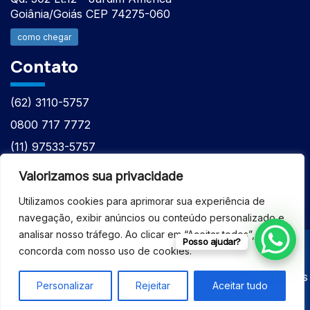
Goiânia/Goiás CEP 74275-060
como chegar
Contato
(62) 3110-5757
0800 717 7772
(11) 97533-5757
(62) 98610-7777
Valorizamos sua privacidade
atntecnologiabrasil@gmail.com
Utilizamos cookies para aprimorar sua experiência de
navegação, exibir anúncios ou conteúdo personalizado e
analisar nosso tráfego. Ao clicar em “Aceitar todos”, você
Posso ajudar?
concorda com nosso uso de cookies.
© 2026 - ASSISTÊNCIA TÉCNICA ESPECIALIZADA
EQUIPAMENTOS BRUKER - Todos os direitos reservados
Personalizar
Rejeitar
Aceitar tudo