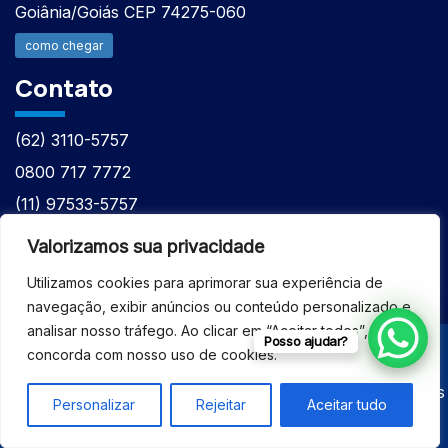
Goiânia/Goiás CEP 74275-060
como chegar
Contato
(62) 3110-5757
0800 717 7772
(11) 97533-5757
(62) 98610-7777
Valorizamos sua privacidade
atntecnologiabrasil@gmail.com
Utilizamos cookies para aprimorar sua experiência de
navegação, exibir anúncios ou conteúdo personalizado e
analisar nosso tráfego. Ao clicar em “Aceitar todos”, você
Posso ajudar?
concorda com nosso uso de cookies.
© 2026 - ASSISTÊNCIA TÉCNICA ESPECIALIZADA
EQUIPAMENTOS BRUKER - Todos os direitos reservados
Personalizar
Rejeitar
Aceitar tudo