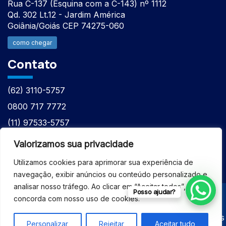
Rua C-137 (Esquina com a C-143) nº 1112
Qd. 302 Lt.12 - Jardim América
Goiânia/Goiás CEP 74275-060
como chegar
Contato
(62) 3110-5757
0800 717 7772
(11) 97533-5757
(62) 98610-7777
Valorizamos sua privacidade
atntecnologiabrasil@gmail.com
Utilizamos cookies para aprimorar sua experiência de
navegação, exibir anúncios ou conteúdo personalizado e
analisar nosso tráfego. Ao clicar em “Aceitar todos”, você
Posso ajudar?
concorda com nosso uso de cookies.
© 2026 - ASSISTÊNCIA TÉCNICA ESPECIALIZADA
EQUIPAMENTOS BRUKER - Todos os direitos reservados
Personalizar
Rejeitar
Aceitar tudo