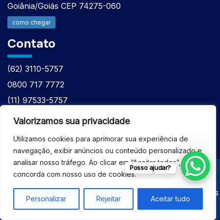
Goiânia/Goiás CEP 74275-060
como chegar
Contato
(62) 3110-5757
0800 717 7772
(11) 97533-5757
(62) 98610-7777
Valorizamos sua privacidade
atntecnologiabrasil@gmail.com
Utilizamos cookies para aprimorar sua experiência de
navegação, exibir anúncios ou conteúdo personalizado e
analisar nosso tráfego. Ao clicar em “Aceitar todos”, você
Posso ajudar?
concorda com nosso uso de cookies.
© 2026 - ASSISTÊNCIA TÉCNICA ESPECIALIZADA
EQUIPAMENTOS BRUKER - Todos os direitos reservados
Personalizar
Rejeitar
Aceitar tudo