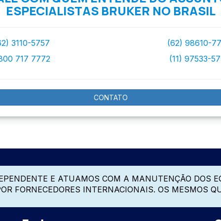
ESPECIALISTAS BRUKER NO BRASIL
62) 3110-5757
(62) 98610-7
800 717 7772
(11) 97533-5
CONTATO
DEPENDENTE E ATUAMOS COM A MANUTENÇÃO DOS E
 POR FORNECEDORES INTERNACIONAIS. OS MESMOS Q