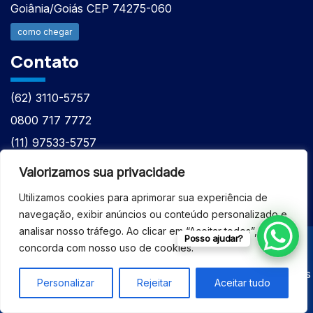
Goiânia/Goiás CEP 74275-060
como chegar
Contato
(62) 3110-5757
0800 717 7772
(11) 97533-5757
(62) 98610-7777
Valorizamos sua privacidade
atntecnologiabrasil@gmail.com
Utilizamos cookies para aprimorar sua experiência de
navegação, exibir anúncios ou conteúdo personalizado e
analisar nosso tráfego. Ao clicar em “Aceitar todos”, você
Posso ajudar?
concorda com nosso uso de cookies.
© 2026 - ASSISTÊNCIA TÉCNICA ESPECIALIZADA
EQUIPAMENTOS BRUKER - Todos os direitos reservados
Personalizar
Rejeitar
Aceitar tudo