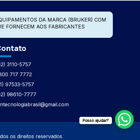
QUIPAMENTOS DA MARCA (BRUKER) COM
UE FORNECEM AOS FABRICANTES
ontato
62) 3110-5757
800 717 7772
11) 97533-5757
62) 98610-7777
tntecnologiabrasil@gmail.com
Posso ajudar?
os direitos reservados