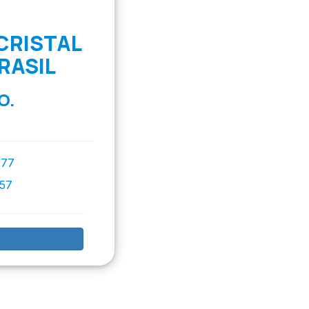
CRISTAL
RASIL
O.
777
757