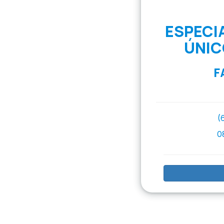
ESPECI
ÚNIC
F
(
0