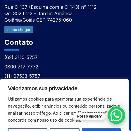
Rua C-137 (Esquina com a C-143) nº 1112
Qd. 302 Lt.12 - Jardim América
Goiânia/Goiás CEP 74275-060
como chegar
Contato
(62) 3110-5757
0800 717 7772
(11) 97533-5757
(62) 98610-7777
Valorizamos sua privacidade
atntecnologiabrasil@gmail.com
Utilizamos cookies para aprimorar sua experiência de
navegação, exibir anúncios ou conteúdo personalizado e
analisar nosso tráfego. Ao clicar em “Aceitar todos”, você
Posso ajudar?
concorda com nosso uso de cookies.
© 2026 - ASSISTÊNCIA TÉCNICA ESPECIALIZADA