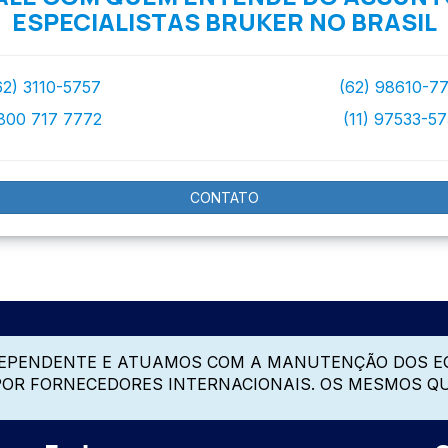
ESPECIALISTAS BRUKER NO BRASIL
62) 3110-5757
(62) 98610-7
800 717 7772
(11) 97533-5
CONTATO
DEPENDENTE E ATUAMOS COM A MANUTENÇÃO DOS E
 POR FORNECEDORES INTERNACIONAIS. OS MESMOS Q