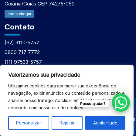
Goiânia/Goiás CEP 74275-060
como chegar
Contato
(62) 3110-5757
0800 717 7772
(11) 97533-5757
(62) 98610-7777
Valorizamos sua privacidade
atntecnologiabrasil@gmail.com
Utilizamos cookies para aprimorar sua experiência de
navegação, exibir anúncios ou conteúdo personalizado e
analisar nosso tráfego. Ao clicar em “Aceitar todos”, você
Posso ajudar?
concorda com nosso uso de cookies.
© 2026 - ASSISTÊNCIA TÉCNICA ESPECIALIZADA
EQUIPAMENTOS BRUKER - Todos os direitos reservados
Personalizar
Rejeitar
Aceitar tudo