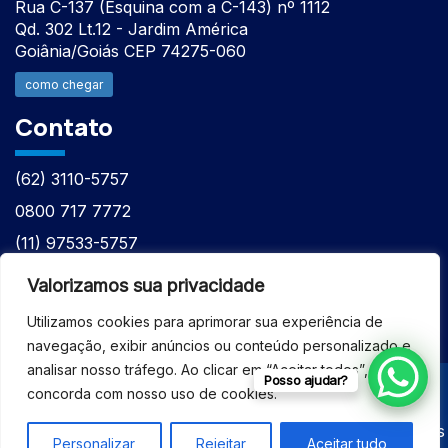
Rua C-137 (Esquina com a C-143) nº 1112
Qd. 302 Lt.12 - Jardim América
Goiânia/Goiás CEP 74275-060
como chegar
Contato
(62) 3110-5757
0800 717 7772
(11) 97533-5757
(62) 98610-7777
Valorizamos sua privacidade
atntecnologiabrasil@gmail.com
Utilizamos cookies para aprimorar sua experiência de
navegação, exibir anúncios ou conteúdo personalizado e
analisar nosso tráfego. Ao clicar em “Aceitar todos”, você
Posso ajudar?
concorda com nosso uso de cookies.
© 2026 - ASSISTÊNCIA TÉCNICA ESPECIALIZADA
EQUIPAMENTOS BRUKER - Todos os direitos reservados
Personalizar
Rejeitar
Aceitar tudo